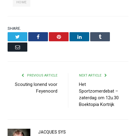
HOME
SHARE.
Twitter
Facebook
Pinterest
LinkedIn
Tumblr
Email
PREVIOUS ARTICLE
NEXT ARTICLE
Scouting lonend voor
Het
Feyenoord
Sportzomerdebat –
zaterdag om 12u.30
Boektopia Kortrijk
JACQUES SYS