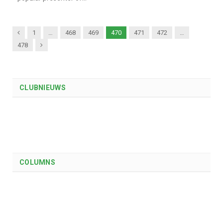
Previous
1
…
468
469
470
471
472
…
Next
478
CLUBNIEUWS
COLUMNS