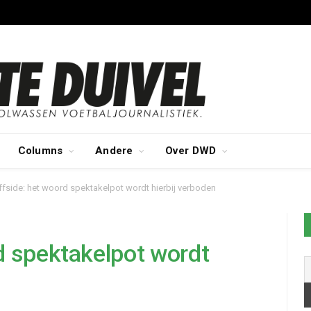
Columns
Andere
Over DWD
fside: het woord spektakelpot wordt hierbij verboden
d spektakelpot wordt