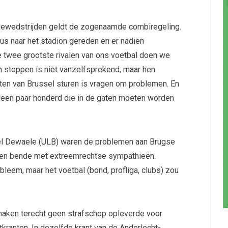
itiewedstrijden geldt de zogenaamde combiregeling.
s naar het stadion gereden en er nadien
e twee grootste rivalen van ons voetbal doen we
n stoppen is niet vanzelfsprekend, maar hen
aten van Brussel sturen is vragen om problemen. En
s een paar honderd die in de gaten moeten worden
el Dewaele (ULB) waren de problemen aan Brugse
 een bende met extreemrechtse sympathieën.
leem, maar het voetbal (bond, profliga, clubs) zou
naken terecht geen strafschop opleverde voor
tkranten. In dezelfde krant van de Anderlecht-