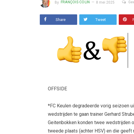
By
FRANÇOIS COLIN
8 mei 2025
Gee
Share
Tweet
OFFSIDE
*FC Keulen degradeerde vorig seizoen ui
wedstrijden te gaan trainer Gerhard Strub
Geitenbokken konden twee wedstrijden op
tweede plaats (achter HSV) en die geeft 