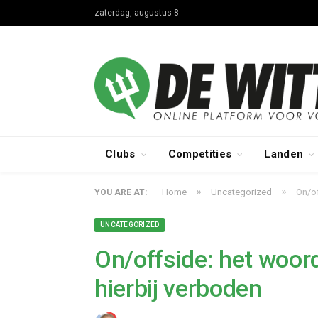
zaterdag, augustus 8
Clubs
Competities
Landen
»
»
Home
Uncategorized
On/of
YOU ARE AT:
UNCATEGORIZED
On/offside: het woor
hierbij verboden