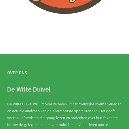
OVER ONS
De Witte Duivel
De Witte Duivel wil u mooie verhalen uit het roemrijke voetbalverleden
en actuele analyses van de allermooiste sport brengen. Het geeft
voetballiefhebbers die graag lezen en nadenken over hun favoriete
hobby de gelegenheid het voetbaldebat in Vlaanderen aan te