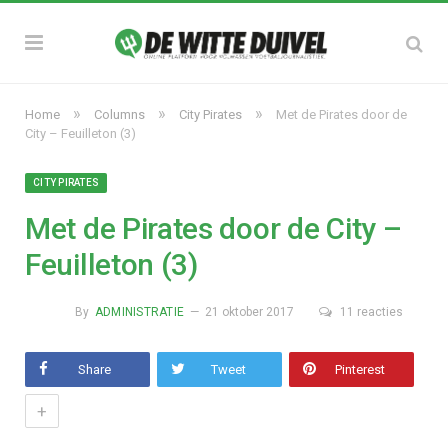
»
»
»
Home
Columns
City Pirates
Met de Pirates door de
City – Feuilleton (3)
CITY PIRATES
Met de Pirates door de City –
Feuilleton (3)
By
ADMINISTRATIE
21 oktober 2017
11 reacties
Share
Tweet
Pinterest
+