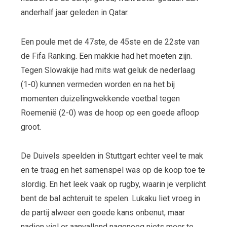
anderhalf jaar geleden in Qatar.
Een poule met de 47
ste
, de 45
ste
en de 22
ste
van
de Fifa Ranking. Een makkie had het moeten zijn.
Tegen Slowakije had mits wat geluk de nederlaag
(1-0) kunnen vermeden worden en na het bij
momenten duizelingwekkende voetbal tegen
Roemenië (2-0) was de hoop op een goede afloop
groot.
De Duivels speelden in Stuttgart echter veel te mak
en te traag en het samenspel was op de koop toe te
slordig. En het leek vaak op rugby, waarin je verplicht
bent de bal achteruit te spelen. Lukaku liet vroeg in
de partij alweer een goede kans onbenut, maar
nadien viel er aanvallend nagenoeg niets meer te