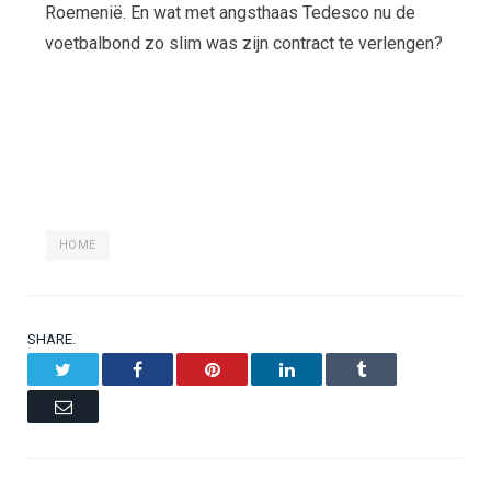
Roemenië. En wat met angsthaas Tedesco nu de
voetbalbond zo slim was zijn contract te verlengen?
HOME
SHARE.
Twitter
Facebook
Pinterest
LinkedIn
Tumblr
Email