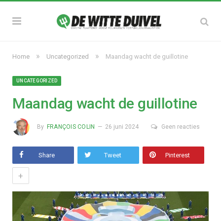
»
»
Home
Uncategorized
Maandag wacht de guillotine
UNCATEGORIZED
Maandag wacht de guillotine
By
FRANÇOIS COLIN
26 juni 2024
Geen reacties
Share
Tweet
Pinterest
+