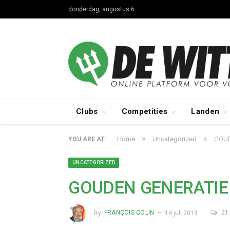
donderdag, augustus 6
Clubs
Competities
Landen
»
»
Home
Uncategorized
GOUD
YOU ARE AT:
UNCATEGORIZED
GOUDEN GENERATIE
By
FRANÇOIS COLIN
14 juli 2018
21