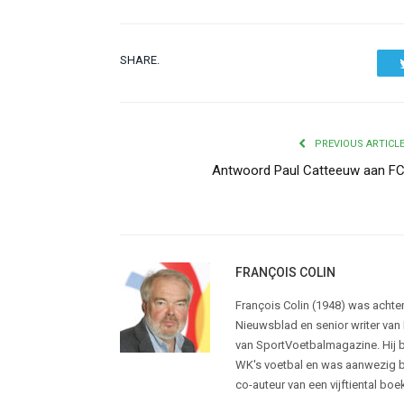
SHARE.
PREVIOUS ARTICL
Antwoord Paul Catteeuw aan F
FRANÇOIS COLIN
François Colin (1948) was achte
Nieuwsblad en senior writer van 
van SportVoetbalmagazine. Hij b
WK's voetbal en was aanwezig bij
co-auteur van een vijftiental bo