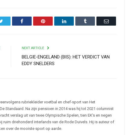
Twitter
Facebook
Pinterest
LinkedIn
Tumblr
Email
E
NEXT ARTICLE
C
BELGIE-ENGELAND (BIS): HET VERDICT VAN
EDDY SNELDERS
reenvolgens rubriekleider voetbal en chef-sport van Het
De Standaard. Na zijn pensioen in 2014 was hij tot 2021 columnist
racht verslag uit van twee Olympische Spelen, tien EK's en negen
 ruim driehonderd interlands van de Rode Duivels. Hij is auteur of
eken over de mooiste sport op aarde.