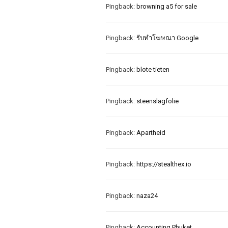
Pingback:
browning a5 for sale
Pingback:
รับทําโฆษณา Google
Pingback:
blote tieten
Pingback:
steenslagfolie
Pingback:
Apartheid
Pingback:
https://stealthex.io
Pingback:
naza24
Pingback:
Accounting Phuket