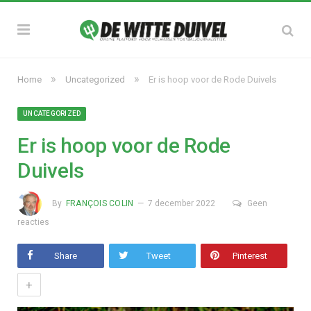
»
»
Home
Uncategorized
Er is hoop voor de Rode Duivels
UNCATEGORIZED
Er is hoop voor de Rode
Duivels
By
FRANÇOIS COLIN
7 december 2022
Geen
reacties
Share
Tweet
Pinterest
+