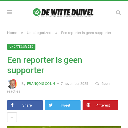
»
»
Home
Uncategorized
Een reporter is geen supporter
UNCATEGORIZED
Een reporter is geen
supporter
By
FRANÇOIS COLIN
7 november 2025
Geen
reacties
Share
Tweet
Pinterest
+