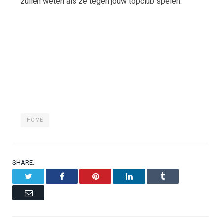
zullen weten als ze tegen jouw topclub spelen.
HOME
SHARE.
Twitter
Facebook
Pinterest
LinkedIn
Tumblr
Email