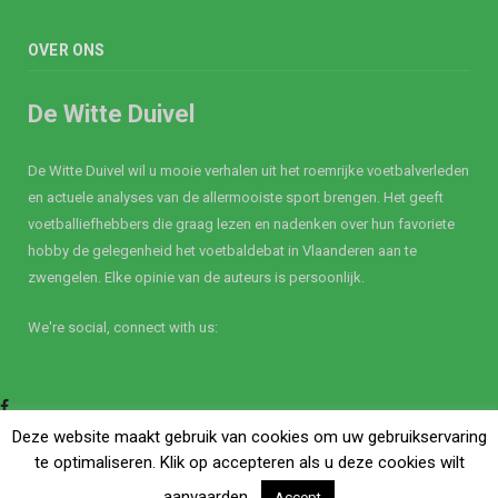
OVER ONS
De Witte Duivel
De Witte Duivel wil u mooie verhalen uit het roemrijke voetbalverleden
en actuele analyses van de allermooiste sport brengen. Het geeft
voetballiefhebbers die graag lezen en nadenken over hun favoriete
hobby de gelegenheid het voetbaldebat in Vlaanderen aan te
zwengelen. Elke opinie van de auteurs is persoonlijk.
We're social, connect with us:
Facebook
Twitter
Deze website maakt gebruik van cookies om uw gebruikservaring
te optimaliseren. Klik op accepteren als u deze cookies wilt
aanvaarden.
Accept