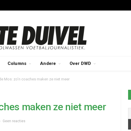
Columns
Andere
Over DWD
de Mos: zo’n coaches maken ze niet meer
aches maken ze niet meer
Geen reacties