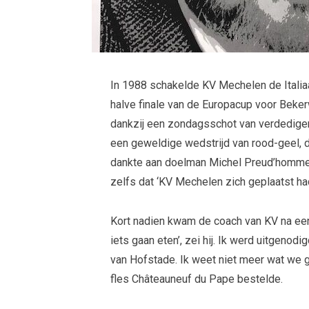
In 1988 schakelde KV Mechelen de Italia
halve finale van de Europacup voor Beke
dankzij een zondagsschot van verdediger
een geweldige wedstrijd van rood-geel, da
dankte aan doelman Michel Preud’homme. I
zelfs dat ‘KV Mechelen zich geplaatst h
Kort nadien kwam de coach van KV na ee
iets gaan eten’, zei hij. Ik werd uitgenodi
van Hofstade. Ik weet niet meer wat we 
fles Châteauneuf du Pape bestelde.