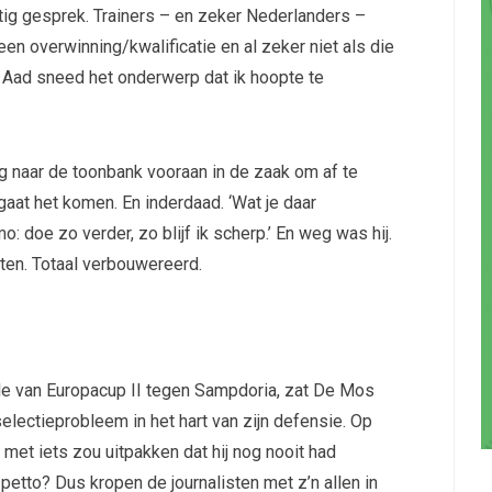
ttig gesprek. Trainers – en zeker Nederlanders –
 een overwinning/kwalificatie en al zeker niet als die
r Aad sneed het onderwerp dat ik hoopte te
ing naar de toonbank vooraan in de zaak om af te
 gaat het komen. En inderdaad. ‘Wat je daar
 doe zo verder, zo blijf ik scherp.’ En weg was hij.
tten. Totaal verbouwereerd.
nale van Europacup II tegen Sampdoria, zat De Mos
lectieprobleem in het hart van zijn defensie. Op
j met iets zou uitpakken dat hij nog nooit had
etto? Dus kropen de journalisten met z’n allen in