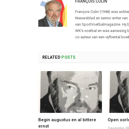
FRANÇOIS COLIN
François Colin (1948) was achte
Nieuwsblad en senior writer van 
van SportVoetbalmagazine. Hij b
WK's voetbal en was aanwezig bij
co-auteur van een vijftiental bo
RELATED
POSTS
Begin augustus en al bittere
Open oorlo
ernst
3 augustus 20