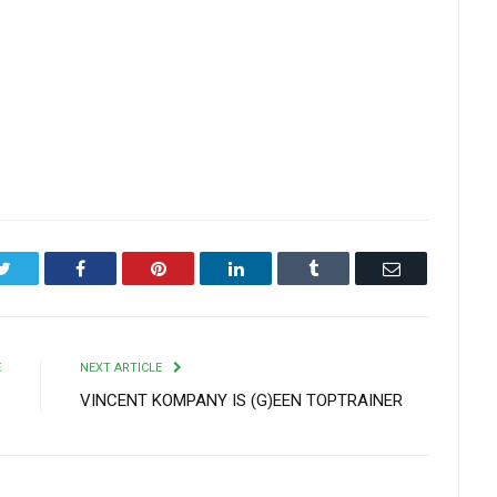
Twitter
Facebook
Pinterest
LinkedIn
Tumblr
Email
E
NEXT ARTICLE
p
VINCENT KOMPANY IS (G)EEN TOPTRAINER