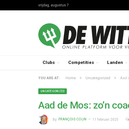
vrijdag, augustus 7
Clubs
Competities
Landen
»
»
Home
Uncategorized
Aad 
YOU ARE AT:
UNCATEGORIZED
Aad de Mos: zo’n co
By
FRANÇOIS COLIN
11 februari 2025