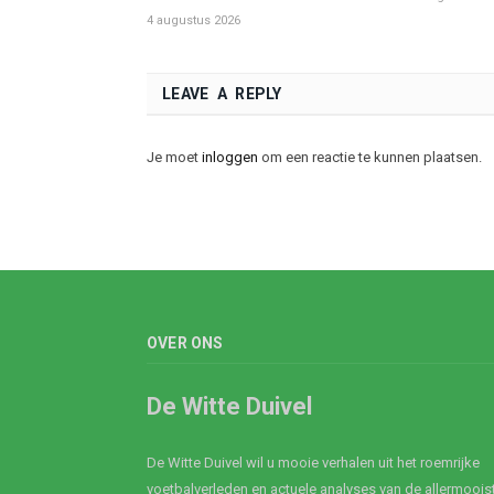
4 augustus 2026
LEAVE A REPLY
Je moet
inloggen
om een reactie te kunnen plaatsen.
OVER ONS
De Witte Duivel
De Witte Duivel wil u mooie verhalen uit het roemrijke
voetbalverleden en actuele analyses van de allermoois