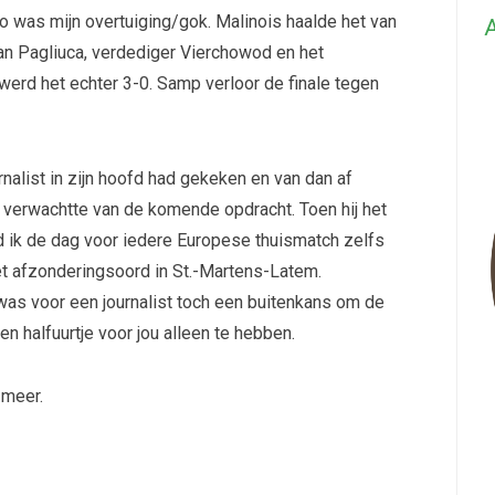
o was mijn overtuiging/gok. Malinois haalde het van
A
an Pagliuca, verdediger Vierchowod en het
 werd het echter 3-0. Samp verloor de finale tegen
nalist in zijn hoofd had gekeken en van dan af
k verwachtte van de komende opdracht. Toen hij het
d ik de dag voor iedere Europese thuismatch zelfs
et afzonderingsoord in St.-Martens-Latem.
 was voor een journalist toch een buitenkans om de
 halfuurtje voor jou alleen te hebben.
 meer.