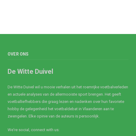
OVER ONS
De Witte Duivel
De Witte Duivel wil u mooie verhalen uit het roemrijke voetbalverleden
en actuele analyses van de allermooiste sport brengen. Het geeft
voetballiefhebbers die graag lezen en nadenken over hun favoriete
hobby de gelegenheid het voetbaldebat in Vlaanderen aan te
zwengelen. Elke opinie van de auteurs is persoonlijk.
We're social, connect with us: