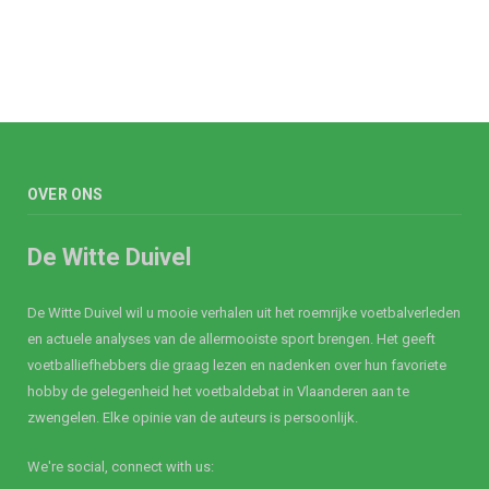
OVER ONS
De Witte Duivel
De Witte Duivel wil u mooie verhalen uit het roemrijke voetbalverleden
en actuele analyses van de allermooiste sport brengen. Het geeft
voetballiefhebbers die graag lezen en nadenken over hun favoriete
hobby de gelegenheid het voetbaldebat in Vlaanderen aan te
zwengelen. Elke opinie van de auteurs is persoonlijk.
We're social, connect with us: