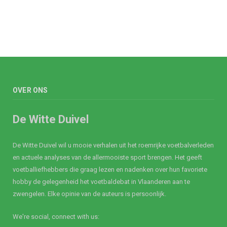
OVER ONS
De Witte Duivel
De Witte Duivel wil u mooie verhalen uit het roemrijke voetbalverleden
en actuele analyses van de allermooiste sport brengen. Het geeft
voetballiefhebbers die graag lezen en nadenken over hun favoriete
hobby de gelegenheid het voetbaldebat in Vlaanderen aan te
zwengelen. Elke opinie van de auteurs is persoonlijk.
We're social, connect with us: