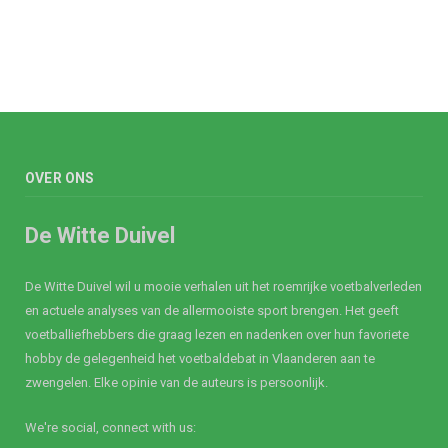
OVER ONS
De Witte Duivel
De Witte Duivel wil u mooie verhalen uit het roemrijke voetbalverleden
en actuele analyses van de allermooiste sport brengen. Het geeft
voetballiefhebbers die graag lezen en nadenken over hun favoriete
hobby de gelegenheid het voetbaldebat in Vlaanderen aan te
zwengelen. Elke opinie van de auteurs is persoonlijk.
We're social, connect with us: