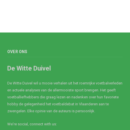
OVER ONS
De Witte Duivel
De Witte Duivel wil u mooie verhalen uit het roemrijke voetbalverleden
en actuele analyses van de allermooiste sport brengen. Het geeft
voetballiefhebbers die graag lezen en nadenken over hun favoriete
hobby de gelegenheid het voetbaldebat in Vlaanderen aan te
zwengelen. Elke opinie van de auteurs is persoonlijk.
We're social, connect with us: