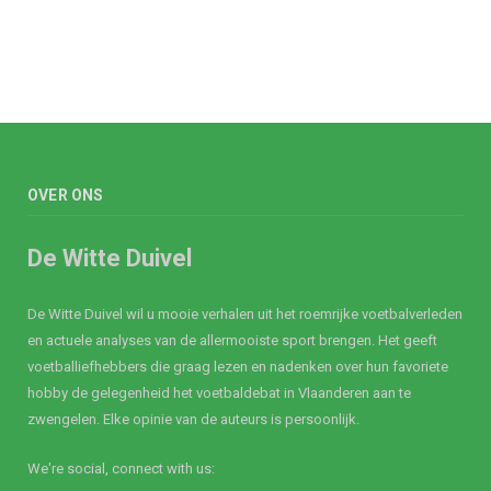
OVER ONS
De Witte Duivel
De Witte Duivel wil u mooie verhalen uit het roemrijke voetbalverleden
en actuele analyses van de allermooiste sport brengen. Het geeft
voetballiefhebbers die graag lezen en nadenken over hun favoriete
hobby de gelegenheid het voetbaldebat in Vlaanderen aan te
zwengelen. Elke opinie van de auteurs is persoonlijk.
We're social, connect with us: