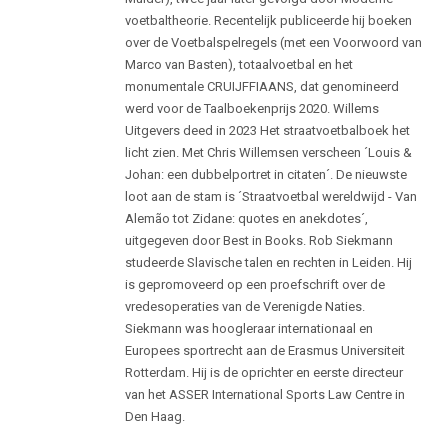
voetbaltheorie. Recentelijk publiceerde hij boeken
over de Voetbalspelregels (met een Voorwoord van
Marco van Basten), totaalvoetbal en het
monumentale CRUIJFFIAANS, dat genomineerd
werd voor de Taalboekenprijs 2020. Willems
Uitgevers deed in 2023 Het straatvoetbalboek het
licht zien. Met Chris Willemsen verscheen ´Louis &
Johan: een dubbelportret in citaten´. De nieuwste
loot aan de stam is ´Straatvoetbal wereldwijd - Van
Alemão tot Zidane: quotes en anekdotes´,
uitgegeven door Best in Books. Rob Siekmann
studeerde Slavische talen en rechten in Leiden. Hij
is gepromoveerd op een proefschrift over de
vredesoperaties van de Verenigde Naties.
Siekmann was hoogleraar internationaal en
Europees sportrecht aan de Erasmus Universiteit
Rotterdam. Hij is de oprichter en eerste directeur
van het ASSER International Sports Law Centre in
Den Haag.