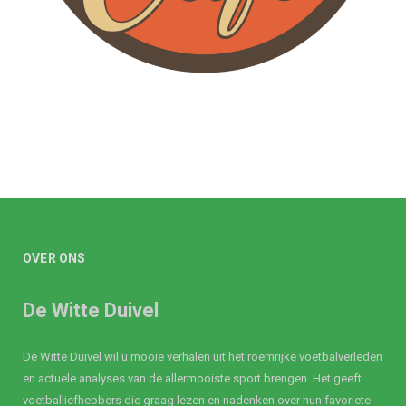
OVER ONS
De Witte Duivel
De Witte Duivel wil u mooie verhalen uit het roemrijke voetbalverleden
en actuele analyses van de allermooiste sport brengen. Het geeft
voetballiefhebbers die graag lezen en nadenken over hun favoriete